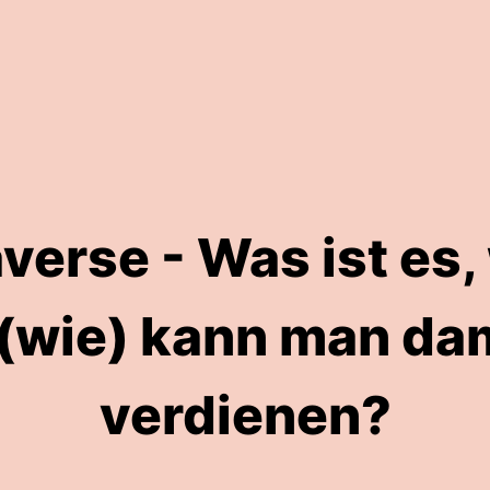
verse - Was ist es,
(wie) kann man da
verdienen?